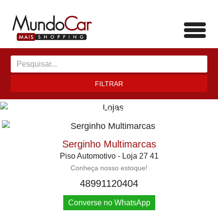
Toggl
navig
FILTRAR
LOJAS
Serginho Multimarcas
Piso Automotivo - Loja 27 41
Conheça nosso estoque!
48991120404
Converse no WhatsApp