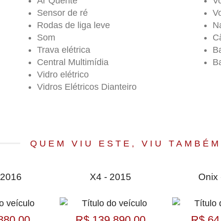
Ar Quente
Vo
Sensor de ré
V
Rodas de liga leve
N
Som
C
Trava elétrica
B
Central Multimídia
Ba
Vidro elétrico
Vidros Elétricos Dianteiro
QUEM VIU ESTE, VIU TAMBÉM
 2016
X4 - 2015
Onix 
880,00
R$ 139.890,00
R$ 64