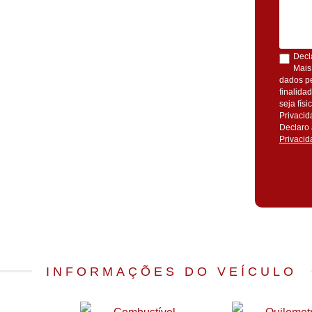
Decl
Mais
dados pe
finalida
seja fís
Privacid
Declaro 
Privacid
INFORMAÇÕES DO VEÍCULO