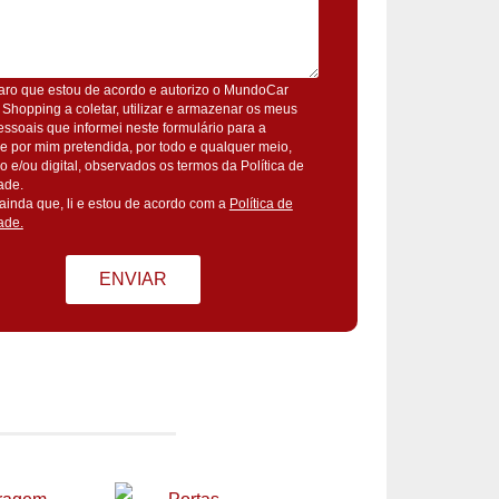
aro que estou de acordo e autorizo o MundoCar
 Shopping a coletar, utilizar e armazenar os meus
ssoais que informei neste formulário para a
de por mim pretendida, por todo e qualquer meio,
ico e/ou digital, observados os termos da Política de
ade.
ainda que, li e estou de acordo com a
Política de
ade.
ENVIAR