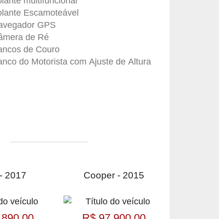
lante multifuncional
olante Escamoteável
avegador GPS
âmera de Ré
ancos de Couro
nco do Motorista com Ajuste de Altura
- 2017
Cooper - 2015
.890,00
R$ 97.900,00