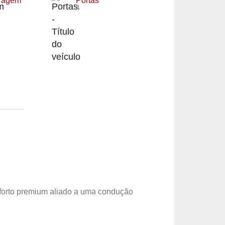
tragem
Portas
4
forto premium aliado a uma condução