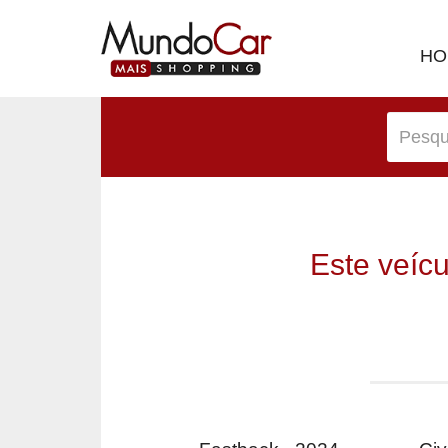
HO
Este veíc