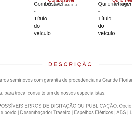
Combustível
Quilome
Álcool/Gasolina
86711 km
DESCRIÇÃO
ros seminovos com garantia de procedência na Grande Florianó
, para troca, consulte um de nossos especialistas.
ÍVEIS ERROS DE DIGITAÇÃO OU PUBLICAÇÃO. Opcionais: Di
de bordo | Desembaçador Traseiro | Espelhos Elétricos | ABS | 