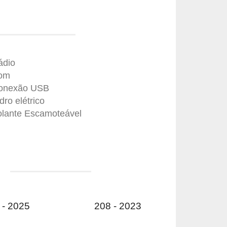
ádio
om
onexão USB
dro elétrico
olante Escamoteável
- 2025
208 - 2023