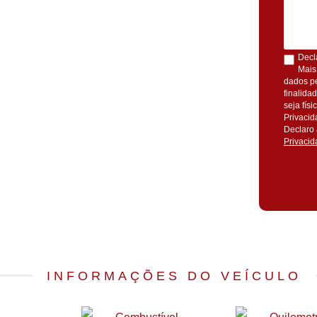
Decl
Mais
dados pe
finalida
seja fís
Privacid
Declaro 
Privacid
INFORMAÇÕES DO VEÍCULO