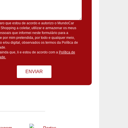
aro que estou de acordo e autorizo o MundoCar
 Shopping a coletar, utilizar e armazenar os meus
ssoais que informei neste formulário para a
de por mim pretendida, por todo e qualquer meio,
ico e/ou digital, observados os termos da Política de
ade.
ainda que, li e estou de acordo com a
Política de
ade.
ENVIAR