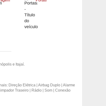
tragem
Portas
4
polis e Itajaí.
reção Elétrica | Airbag Duplo | Alarme
Limpador Traseiro | Rádio | Som | Conexão