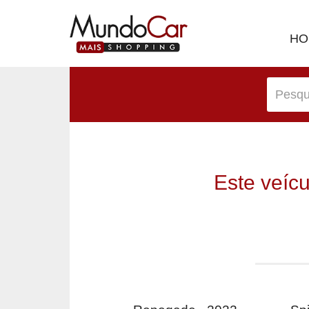
HO
Este veíc